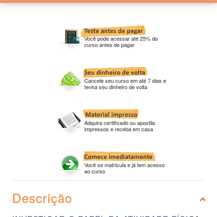
Você pode acessar até 25% do
curso antes de pagar
Cancele seu curso em até 7 dias e
tenha seu dinheiro de volta
Adquira certificado ou apostila
impressos e receba em casa
Você se matricula e já tem acesso
ao curso
Descrição