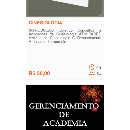
CINESIOLOGIA
INTRODUÇÃO Objetivo Conceitos e
Aplicações da Cinesiologia ATIVIDADES
História da Cinesiologia O Renascimento
Atividades Termos dir...
4h
R$ 30,00
5+