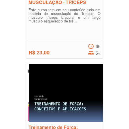
MUSCULAÇÃO - TRÍCEPS
Este curso tem em seu conteúdo tudo em
matéria de musculação do Tríceps. O
músculo tríceps braquial é um largo
músculo esquelético de trê...
6h
R$ 23,00
5+
Treinamento de Força: