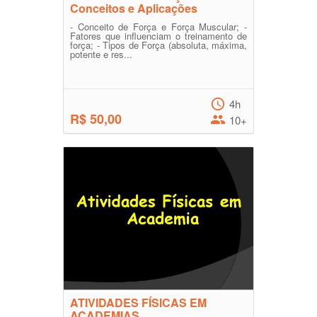
Conceitos e Aplicações
- Conceito de Força e Força Muscular; -
Fatores que influenciam o treinamento de
força; - Tipos de Força (absoluta, máxima,
potente e res...
4h
R$ 50,00
10+
ATIVIDADES FÍSICAS EM
ACADEMIAS