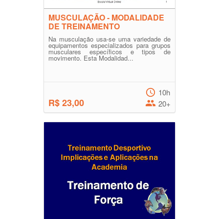
MUSCULAÇÃO - MODALIDADE
DE TREINAMENTO
Na musculação usa-se uma variedade de
equipamentos especializados para grupos
musculares específicos e tipos de
movimento. Esta Modalidad...
10h
R$ 23,00
20+