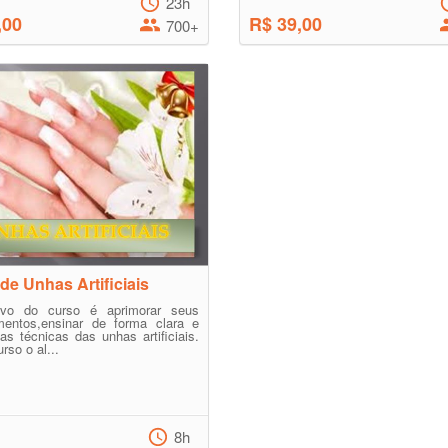
23h
,00
R$ 39,00
700+
de Unhas Artificiais
ivo do curso é aprimorar seus
mentos,ensinar de forma clara e
 as técnicas das unhas artificiais.
rso o al...
8h