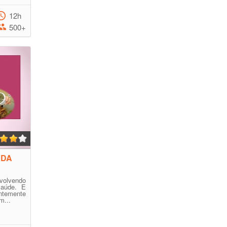
12h
500+
ADA
volvendo
saúde. E
temente
m...