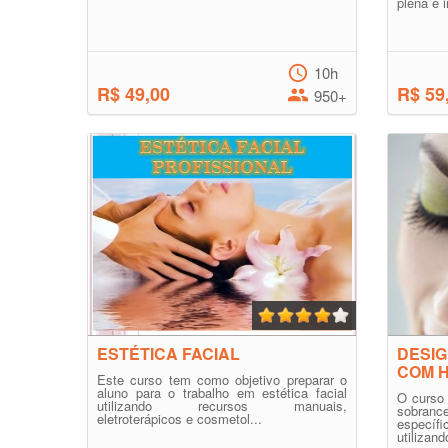
plena e i
10h
R$ 49,00
R$ 59
950+
ESTÉTICA FACIAL
DESI
COM 
Este curso tem como objetivo preparar o
aluno para o trabalho em estética facial
O curso 
utilizando recursos manuais,
sobra
eletroterápicos e cosmetol...
específ
utilizand