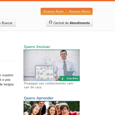
Acesso Autor
Acesso Aluno
Buscar
Central de
Atendimento
 supeior.
ré e pós
de terapia