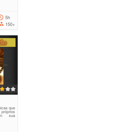
5h
150+
nicas que
róprios
om sua