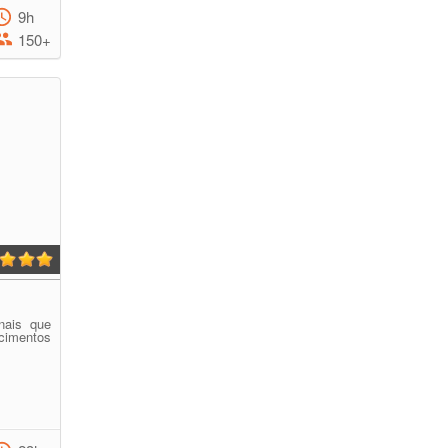
9h
150+
onais que
cimentos