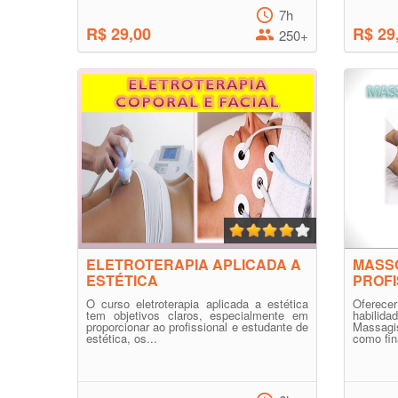
7h
R$ 29,00
R$ 29
250+
ELETROTERAPIA APLICADA A
MASS
ESTÉTICA
PROFI
O curso eletroterapia aplicada a estética
Oferec
tem objetivos claros, especialmente em
habilid
proporcionar ao profissional e estudante de
Massag
estética, os...
como fin