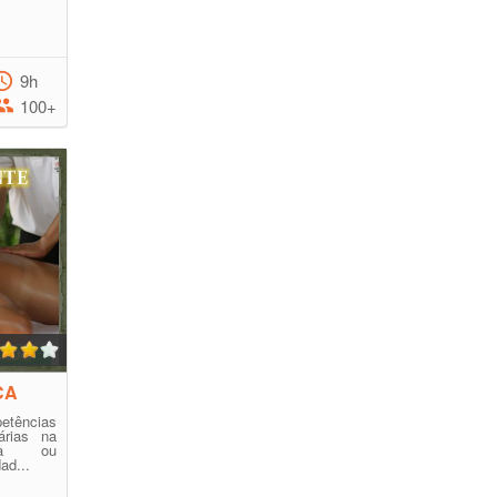
9h
100+
CA
etências
árias na
sta ou
ad...