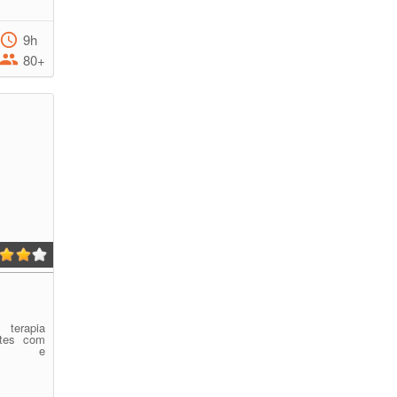
9h
80+
 terapia
ntes com
ento e