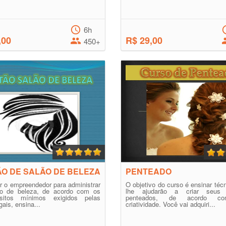
6h
,00
R$ 29,00
450+
O DE SALÃO DE BELEZA
PENTEADO
r o empreendedor para administrar
O objetivo do curso é ensinar téc
o de beleza, de acordo com os
lhe ajudarão a criar seus p
uisitos mínimos exigidos pelas
penteados, de acordo c
gais, ensina...
criatividade. Você vai adquiri...