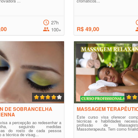
novadora ...
cromáticos...
27h
,00
R$ 49,00
100+
GN DE SOBRANCELHA
MASSAGEM TERAPÊUTI
HENNA
Este curso visa oferecer comp
técnicas e habilidades necess
visa a percepção ao redesenhar a
profissão de Massagi
ncelha, seguindo medidas
Massoterapeuta. Tem como finalid
icas do rosto de cada pessoa
o a técnica de visag...