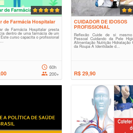
ar de Farmácia Hospitalar
CUIDADOR DE IDOSOS
PROFISSIONAL
ar de Farmácia Hospitalar presta
cia dentro de uma farmácia de um
Reflexão Cuide de si mesmo 
. Este curso capacita o profissional
Pessoal Cuidando da Pele Higi
...
Alimentação Nutrição Hidratação
da Roupa A Identidade d...
60h
,00
R$ 29,90
200+