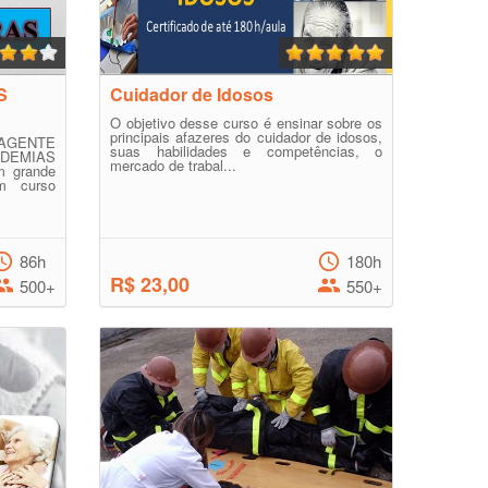
S
Cuidador de Idosos
O objetivo desse curso é ensinar sobre os
principais afazeres do cuidador de idosos,
 AGENTE
suas habilidades e competências, o
EMIAS
mercado de trabal...
m grande
m curso
86h
180h
R$ 23,00
500+
550+