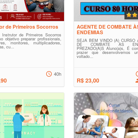
tor de Primeiros Socorros
AGENTE DE COMBATE À
ENDEMIAS
 Instrutor de Primeiros Socorros
 objetivo preparar profissionais,
SEJA BEM VINDO (A) CURSO
res, monitores, multiplicadores,
DE COMBATE ÀS END
as, cu...
PREZADO(A)S Aluno(a)s, É co
prazer que desenvolvemos u
voltado...
40h
,90
R$ 23,00