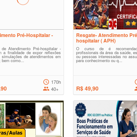
mento Pré-Hospitalar -
Resgate- Atendimento Pré
hospitalar ( APH)
 de Atendimento Pré-hospitalar -
O curso de é recomendad
 a finalidade de expor reflexões
profissionais da área da saúde, e
s simulações de atendimentos em
ou pessoas interessadas no assu
; bem como...
para conhecimento ou q...
170h
,90
R$ 49,90
40+