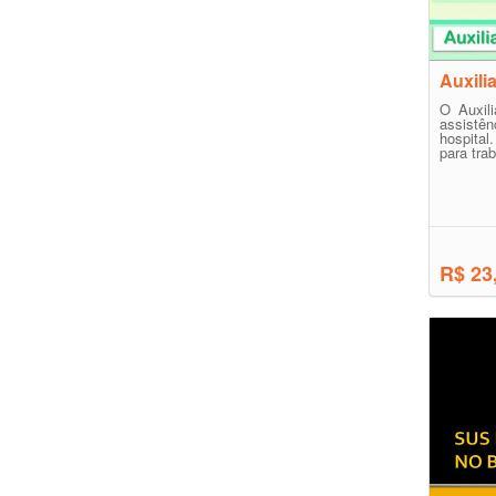
Auxili
O Auxili
assistên
hospital
para trab
R$ 23