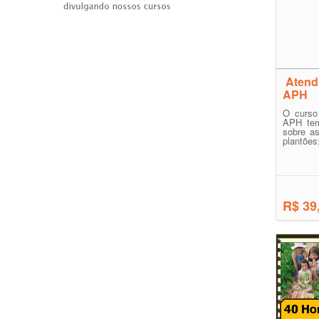
Atendi
APH
O curso
APH tem
sobre a
plantões
R$ 39