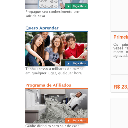
Primei
Os pri
vezes fa
morte o
agravada
R$ 23