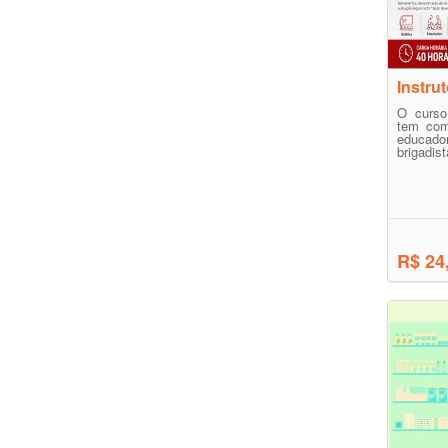
Instru
O curso
tem como
educado
brigadist
R$ 24