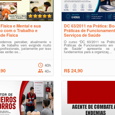
Física e Mental e sua
DC 63/2011 na Prática: B
o com o Trabalho e
Práticas de Funcionamen
ade Física
Serviços de Saúde
demos perceber, atualmente o
O curso “DC 63/2011 na Práti
 de trabalho vem exigindo muito
Práticas de Funcionamento em 
profissionais, justamente por isso
de Saúde” apresenta os pri
as estão se...
fundamentos para a organizaç...
40h
,90
R$ 24,90
40+