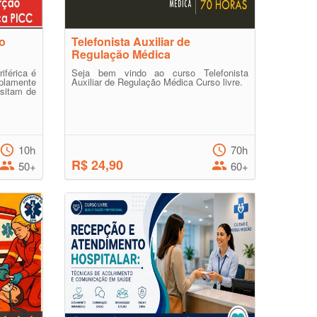
ão
Telefonista Auxiliar de
Regulação Médica
iférica é
Seja bem vindo ao curso Telefonista
lamente
Auxiliar de Regulação Médica Curso livre.
ssitam de
10h
70h
R$ 24,90
50+
60+