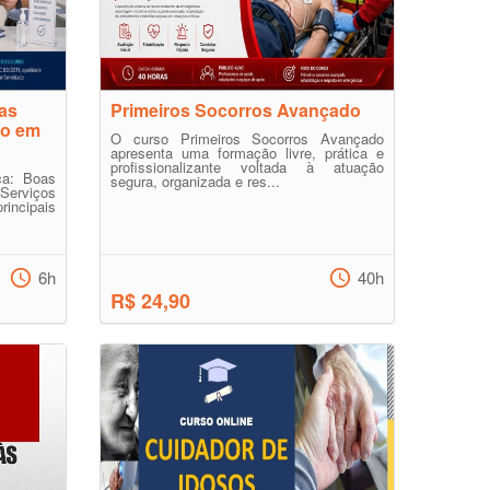
oas
Primeiros Socorros Avançado
to em
O curso Primeiros Socorros Avançado
apresenta uma formação livre, prática e
profissionalizante voltada à atuação
ca: Boas
segura, organizada e res...
Serviços
ncipais
6h
40h
R$ 24,90