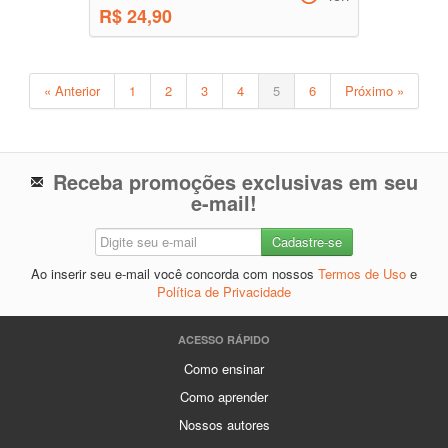
R$ 24,90
« Anterior
1
2
3
4
5
6
Próximo »
Receba promoções exclusivas em seu
e-mail!
Ao inserir seu e-mail você concorda com nossos
Termos de Uso
e
Política de Privacidade
ACESSO RÁPIDO
Como ensinar
Como aprender
Nossos autores