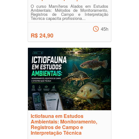
O curso Mamíferos Alados em Estudos
Ambientais: Métodos de Monitoramento,
Registros de Campo e Interpretação
Técnica capacita profissiona...
45h
R$ 24,90
Ictiofauna em Estudos
Ambientais: Monitoramento,
Registros de Campo e
Interpretação Técnica