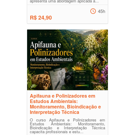
apresenta uma abordagem aplicada a...
45h
R$ 24,90
Apifauna e Polinizadores em
Estudos Ambientais:
Monitoramento, Bioindicação e
Interpretação Técnica
O curso Apifauna e Polinizadores em
Estudos Ambientais: Monitoramento,
Bioindicação e Interpretação Técnica
capacita profissionais e estu...