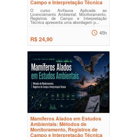
Campo e Interpretação Técnica
O curso Avifauna Aplicada ao
Licenciamento Ambiental: Monitoramento,
Registros de Campo e Interpretação
Técnica apresenta uma abordagem p...
45h
R$ 24,90
Mamíferos Alados em Estudos
Ambientais: Métodos de
Monitoramento, Registros de
Campo e Interpretação Técnica