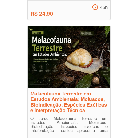
45h
R$ 24,90
Malacofauna Terrestre em
Estudos Ambientais: Moluscos,
Bioindicação, Espécies Exóticas
e Interpretação Técnica
O curso Malacofauna Terrestre em
Estudos Ambientais: Moluscos,
Bioindicação, Espécies Exóticas e
Interpretação Técnica apresenta uma
abor...