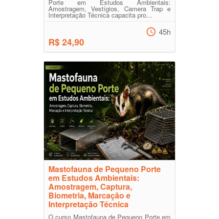
Porte em Estudos Ambientais:
Amostragem, Vestígios, Camera Trap e
Interpretação Técnica capacita pro...
45h
R$ 24,90
Mastofauna de Pequeno Porte
em Estudos Ambientais:
Amostragem, Captura,
Biometria, Marcação e
Interpretação Técnica
O curso Mastofauna de Pequeno Porte em