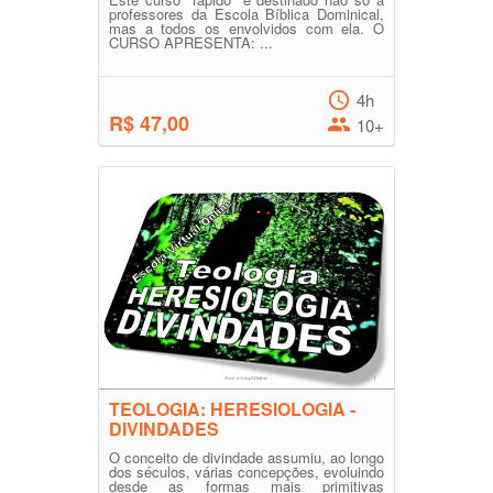
professores da Escola Bíblica Dominical,
mas a todos os envolvidos com ela. O
CURSO APRESENTA: ...
4h
R$ 47,00
10+
TEOLOGIA: HERESIOLOGIA -
DIVINDADES
O conceito de divindade assumiu, ao longo
dos séculos, várias concepções, evoluindo
desde as formas mais primitivas