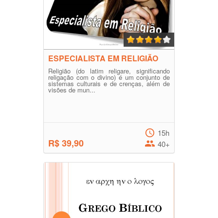
ESPECIALISTA EM RELIGIÃO
Religião (do latim religare, significando
religação com o divino) é um conjunto de
sistemas culturais e de crenças, além de
visões de mun...
15h
R$ 39,90
40+