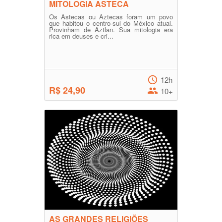
MITOLOGIA ASTECA
Os Astecas ou Aztecas foram um povo
que habitou o centro-sul do México atual.
Provinham de Aztlan. Sua mitologia era
rica em deuses e cri...
12h
R$ 24,90
10+
AS GRANDES RELIGIÕES