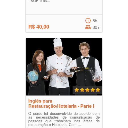
- SOE e os...
5h
R$ 40,00
30+
Inglês para
Restauração/Hotelaria - Parte I
O curso foi desenvolvido de acordo com
as necessidades de comunicação de
pessoas que trabalham nas áreas de
restauração e Hotelaria. Com ...