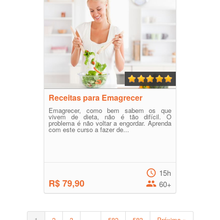
Receitas para Emagrecer
Emagrecer, como bem sabem os que
vivem de dieta, não é tão difícil. O
problema é não voltar a engordar. Aprenda
com este curso a fazer de...
15h
R$ 79,90
60+
1
2
3
…
582
583
Próximo »