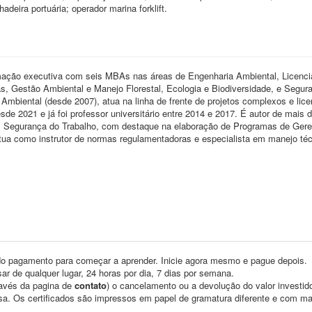
deira portuária; operador marina forklift.
mação executiva com seis MBAs nas áreas de Engenharia Ambiental, Licenc
 Gestão Ambiental e Manejo Florestal, Ecologia e Biodiversidade, e Segur
Ambiental (desde 2007), atua na linha de frente de projetos complexos e lic
e 2021 e já foi professor universitário entre 2014 e 2017. É autor de mais 
o em Segurança do Trabalho, com destaque na elaboração de Programas de Ger
ua como instrutor de normas regulamentadoras e especialista em manejo téc
o pagamento para começar a aprender. Inicie agora mesmo e pague depois.
ar de qualquer lugar, 24 horas por dia, 7 dias por semana.
través da pagina de
contato
) o cancelamento ou a devolução do valor investid
asa. Os certificados são impressos em papel de gramatura diferente e com m