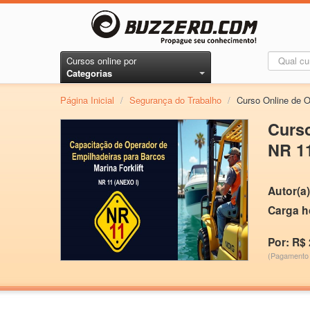
Cursos online por
Categorias
Página Inicial
/
Segurança do Trabalho
/
Curso Online de O
Curso
NR 1
Autor(a)
Carga h
Por: R$ 
(Pagamento 