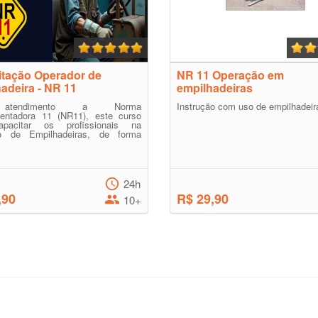
tação Operador de
NR 11 Operação em
adeira - NR 11
empilhadeiras
tendimento a Norma
Instrução com uso de empilhadeir
entadora 11 (NR11), este curso
apacitar os profissionais na
o de Empilhadeiras, de forma
24h
,90
R$ 29,90
10+