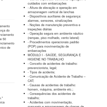
cuidados com embarcações
- Altura de elevação e operação em
armazenagem vertical de lanchas
- Dispositivos auxiliares de segurança:
alarmes, sensores, sinalizações
- Noções de manutenção preventiva e
iamento
inspeções diárias
ança do
- Operação segura em ambiente náutico
enciamento
(rampas, piso molhado, vento lateral)
de 50
- Procedimentos operacionais padrão
enciamento
(POP) para movimentação de
nico de
embarcações
MÓDULO I - SAÚDE, SEGURANÇA E
HIGIENE NO TRABALHO
- Conceito de acidentes de trabalho:
prevencionista, legal;
- Tipos de acidente;
- Comunicação de Acidente de Trabalho –
CAT;
- Causas de acidentes de trabalho:
homem, máquina, ambiente etc.;
- Consequências dos acidentes de
o.*
trabalho;
arca
- Acidentes com movimentação,
manuseio e armazenagem de chapas de