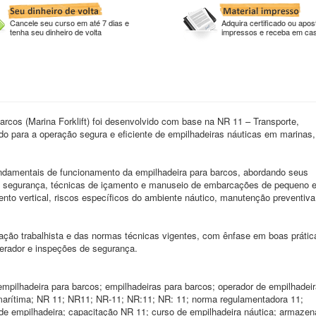
Cancele seu curso em até 7 dias e
Adquira certificado ou apost
tenha seu dinheiro de volta
impressos e receba em ca
rcos (Marina Forklift) foi desenvolvido com base na NR 11 – Transporte,
para a operação segura e eficiente de empilhadeiras náuticas em marinas, 
fundamentais de funcionamento da empilhadeira para barcos, abordando seus
 de segurança, técnicas de içamento e manuseio de embarcações de pequeno 
to vertical, riscos específicos do ambiente náutico, manutenção preventiva
lação trabalhista e das normas técnicas vigentes, com ênfase em boas prátic
perador e inspeções de segurança.
 empilhadeira para barcos; empilhadeiras para barcos; operador de empilhadei
a marítima; NR 11; NR11; NR-11; NR:11; NR: 11; norma regulamentadora 11;
de empilhadeira; capacitação NR 11; curso de empilhadeira náutica; armaze