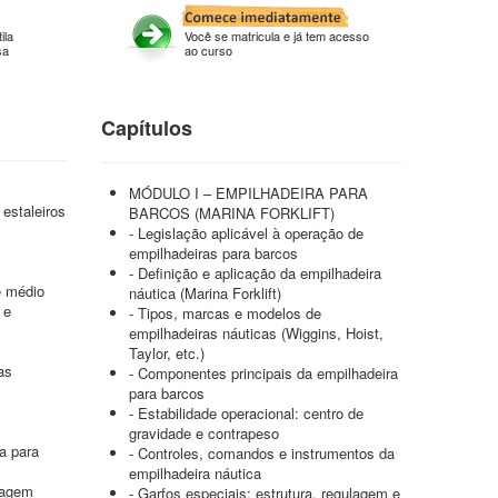
ila
Você se matricula e já tem acesso
sa
ao curso
Capítulos
MÓDULO I – EMPILHADEIRA PARA
estaleiros
BARCOS (MARINA FORKLIFT)
- Legislação aplicável à operação de
empilhadeiras para barcos
- Definição e aplicação da empilhadeira
e médio
náutica (Marina Forklift)
 e
- Tipos, marcas e modelos de
empilhadeiras náuticas (Wiggins, Hoist,
Taylor, etc.)
as
- Componentes principais da empilhadeira
para barcos
- Estabilidade operacional: centro de
gravidade e contrapeso
ra para
- Controles, comandos e instrumentos da
empilhadeira náutica
nagem
- Garfos especiais: estrutura, regulagem e