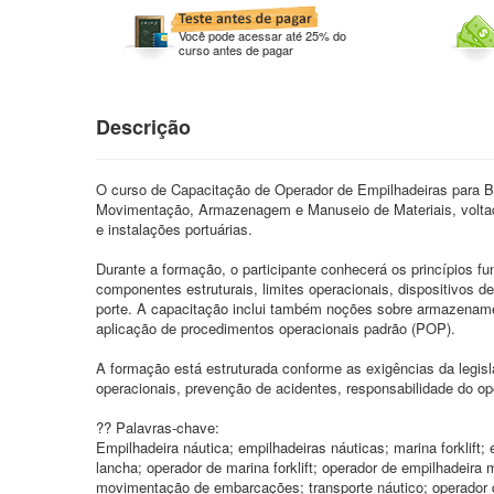
Você pode acessar até 25% do
curso antes de pagar
Descrição
O curso de Capacitação de Operador de Empilhadeiras para Ba
Movimentação, Armazenagem e Manuseio de Materiais, voltado 
e instalações portuárias.
Durante a formação, o participante conhecerá os princípios 
componentes estruturais, limites operacionais, dispositivos
porte. A capacitação inclui também noções sobre armazenamen
aplicação de procedimentos operacionais padrão (POP).
A formação está estruturada conforme as exigências da legis
operacionais, prevenção de acidentes, responsabilidade do o
?? Palavras-chave:
Empilhadeira náutica; empilhadeiras náuticas; marina forklift;
lancha; operador de marina forklift; operador de empilhadeir
movimentação de embarcações; transporte náutico; operador 