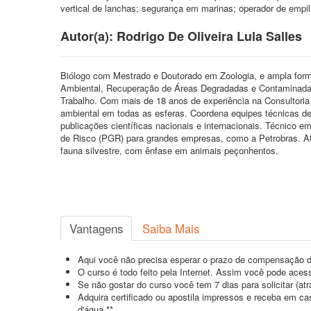
vertical de lanchas; segurança em marinas; operador de empilha
Autor(a): Rodrigo De Oliveira Lula Salles
Biólogo com Mestrado e Doutorado em Zoologia, e ampla for
Ambiental, Recuperação de Áreas Degradadas e Contaminadas,
Trabalho. Com mais de 18 anos de experiência na Consultoria 
ambiental em todas as esferas. Coordena equipes técnicas desd
publicações científicas nacionais e internacionais. Técnic
de Risco (PGR) para grandes empresas, como a Petrobras. At
fauna silvestre, com ênfase em animais peçonhentos.
Vantagens
Saiba Mais
Aqui você não precisa esperar o prazo de compensação d
O curso é todo feito pela Internet. Assim você pode acess
Se não gostar do curso você tem 7 dias para solicitar (a
Adquira certificado ou apostila impressos e receba em c
d'água.**