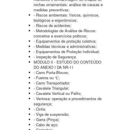
rochas ornamentais: análise de causas e
medidas preventivas;
- Riscos ambientais: físicos, químicos,
biológicos e ergonômicos;
- Riscos de acidentes;
- Metodologias de Análise de Riscos:
conceitos e exercícios práticos;
- Equipamentos de proteção coletiva;
- Medidas técnicas e administrativas;
- Equipamentos de Proteção Individual;
- Inspeção de Segurança.
MÓDULO II - ESTUDO DO CONTEÚDO
DO ANEXO I DA NR-11
- Carro Porta-Blocos;
- Fueiros ou “L”;
- Carro Transportador;
- Cavalete Triangular;
- Cavalete Vertical ou Palito;
- Ventosa: operação e procedimentos de
segurança;
- Cinta;
- Viga de suspensão;
- Garra (Pinça);
- Cabo de aço;
- Correntes;