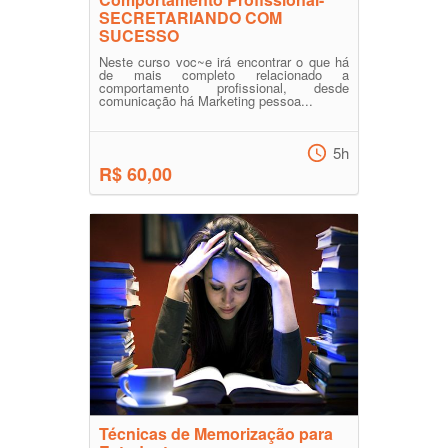
SECRETARIANDO COM
SUCESSO
Neste curso voc~e irá encontrar o que há
de mais completo relacionado a
comportamento profissional, desde
comunicação há Marketing pessoa...
5h
R$ 60,00
Técnicas de Memorização para