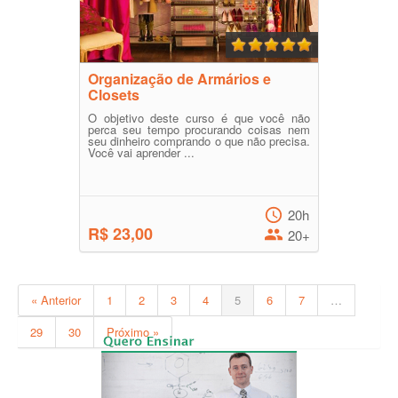
Organização de Armários e
Closets
O objetivo deste curso é que você não
perca seu tempo procurando coisas nem
seu dinheiro comprando o que não precisa.
Você vai aprender ...
20h
R$ 23,00
20+
« Anterior
1
2
3
4
5
6
7
…
29
30
Próximo »