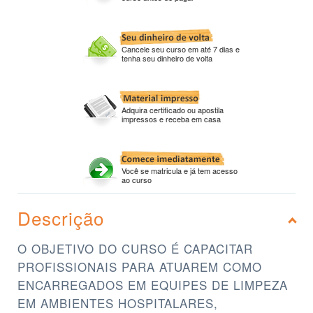
Cancele seu curso em até 7 dias e
tenha seu dinheiro de volta
Adquira certificado ou apostila
impressos e receba em casa
Você se matricula e já tem acesso
ao curso
Descrição
O OBJETIVO DO CURSO É CAPACITAR
PROFISSIONAIS PARA ATUAREM COMO
ENCARREGADOS EM EQUIPES DE LIMPEZA
EM AMBIENTES HOSPITALARES,