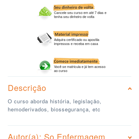
Cancele seu curso em até 7 dias e
tenha seu dinheiro de volta
Adquira certificado ou apostila
impressos e receba em casa
Você se matricula e já tem acesso
ao curso
Descrição
O curso aborda história, legislação,
hemoderivados, biossegurança, etc
Autor(a): So Enfermagem