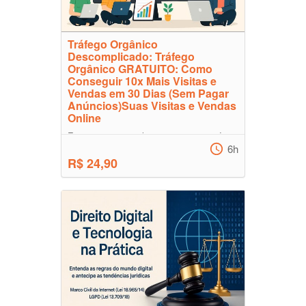
Tráfego Orgânico
Descomplicado: Tráfego
Orgânico GRATUITO: Como
Conseguir 10x Mais Visitas e
Vendas em 30 Dias (Sem Pagar
Anúncios)Suas Visitas e Vendas
Online
Este curso completo ensina estratégias
para impulsionar seu tráfego orgânico, criar
6h
conteúdo relevante, otimizar sua presença
R$ 24,90
online e co...